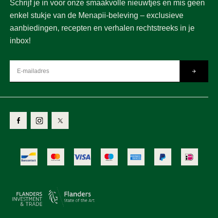
Schrijf je in voor onze smaakvolle nieuwtjes en mis geen
enkel stukje van de Menapii-beleving – exclusieve
aanbiedingen, recepten en verhalen rechtstreeks in je
inbox!
Verzend
Volg
Volg
Volg
ons
ons
ons
op
op
op
Facebook
Instagram
Twitter
Betaalmethodes