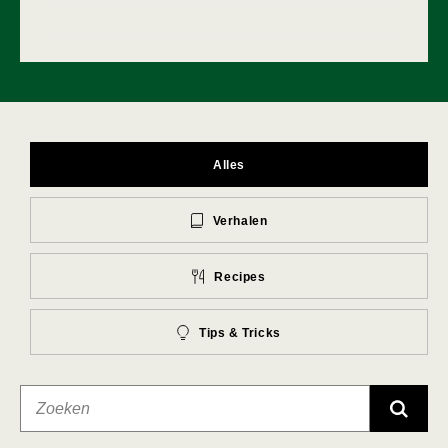
LEES MEER
Alles
Verhalen
Recipes
Tips & Tricks
IND