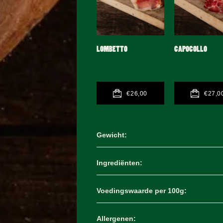
LOMBETTO
CAPOCOLLO
€26,00
€27,0
Gewicht:
Ingrediënten:
Met poot 9kg / Zonder poot 6,5
Voedingswaarde per 100g:
varkensvlees, zeezout
Allergenen: