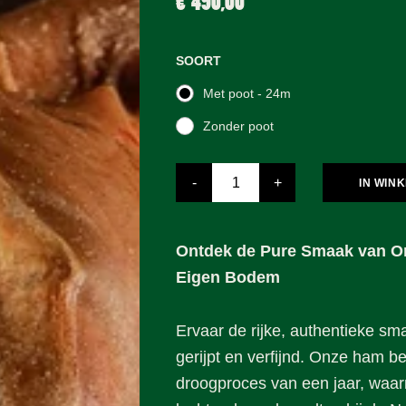
€490,00
SOORT
Met poot - 24m
Zonder poot
Verminder
Vermeerder
-
+
IN WIN
de
de
hoeveelheid
hoeveelheid
met
met
1
1
Ontdek de Pure Smaak van 
Eigen Bodem
Ervaar de rijke, authentieke s
gerijpt en verfijnd. Onze ham b
droogproces van een jaar, waa