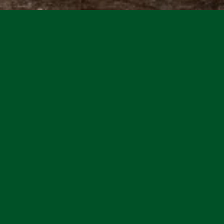
Hulp nodig?
Klanten
+32 058 60 40 00
Bekijk 
webshop@menapii.eu
Neem co