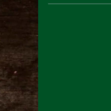
Energie
/
Vetten
Waarvan verzadigd
Koolhydraten
Waarvan suikers
Eiwitten
Zout