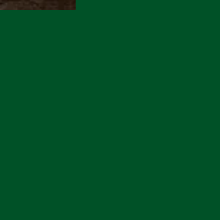
service
Nuttige links
de FAQ
Algemene Voorwaarden
ntact op
Retourrecht
Privacybeleid