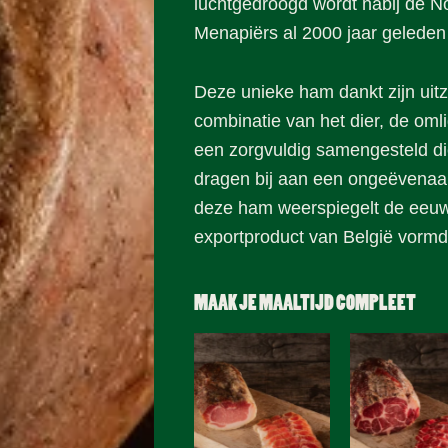
luchtgedroogd wordt nabij de N
Menapiërs al 2000 jaar geleden
Deze unieke ham dankt zijn uit
combinatie van het dier, de omli
een zorgvuldig samengesteld di
dragen bij aan een ongeëvenaar
deze ham weerspiegelt de eeuwe
exportproduct van België vormd
MAAK JE MAALTIJD COMPLEET