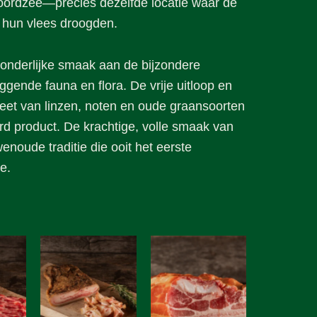
oordzee—precies dezelfde locatie waar de
 hun vlees droogden.
zonderlijke smaak aan de bijzondere
ggende fauna en flora. De vrije uitloop en
eet van linzen, noten en oude graansoorten
d product. De krachtige, volle smaak van
noude traditie die ooit het eerste
e.
MINDER
DAN
10
IN